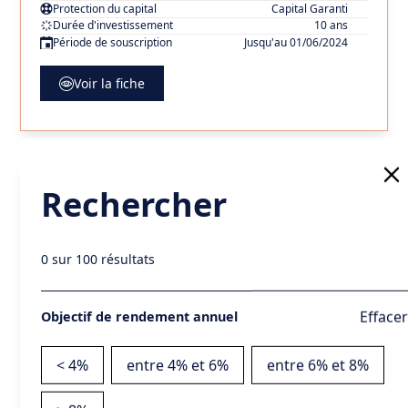
Protection du capital
Capital Garanti
Durée d'investissement
10 ans
Période de souscription
Jusqu'au 01/06/2024
Voir la fiche
Harmonie Janvier 2024
Rechercher
Emetteur
ISIN
BNP Paribas
FR001400I4C3
Sous-jacent
S&P EuroUSAJapan 100 Net Zero 2050 Paris-Aligned Select
0
sur
100 résultats
50 Pt Decrement
Objectif de rendement
6,10% par an
Echelle de risque
2
Prudent
Effacer
Objectif de rendement annuel
remboursement à échéance
Protection du capital
(10 ans)
Durée d'investissement
10 ans
< 4%
entre 4% et 6%
entre 6% et 8%
De décembre 2023 à janvier
Période de souscription
2024