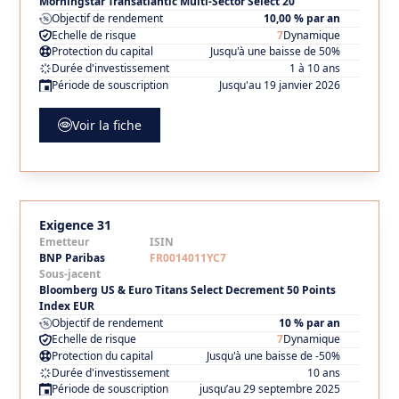
Morningstar Transatlantic Multi-Sector Select 20
Objectif de rendement
10,00 % par an
Echelle de risque
7
Dynamique
Protection du capital
Jusqu'à une baisse de 50%
Durée d'investissement
1 à 10 ans
Période de souscription
Jusqu'au 19 janvier 2026
Voir la fiche
Exigence 31
Emetteur
ISIN
BNP Paribas
FR0014011YC7
Sous-jacent
Bloomberg US & Euro Titans Select Decrement 50 Points
Index EUR
Objectif de rendement
10 % par an
Echelle de risque
7
Dynamique
Protection du capital
Jusqu'à une baisse de -50%
Durée d'investissement
10 ans
Période de souscription
jusqu’au 29 septembre 2025