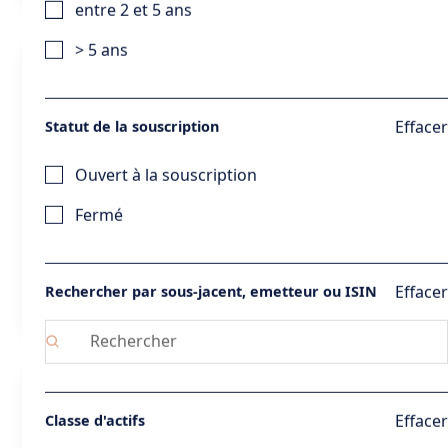
entre 2 et 5 ans
> 5 ans
Twin Win avec protection lié à un indice
Emetteur
BNP Paribas
Sous-jacent
Effacer
Statut de la souscription
Eurostoxx 50
Objectif de rendement
Entre 0% et 9% par an
Ouvert à la souscription
Echelle de risque
3
Equilibré
Protection du capital
Capital garanti
Durée d'investissement
5 ans
Fermé
Période de souscription
Décembre 2023
Voir la fiche
Effacer
Rechercher par sous-jacent, emetteur ou ISIN
EXIGENCE 18
Emetteur
ISIN
Effacer
Classe d'actifs
BNP Paribas
FR001400HPD6
Sous-jacent