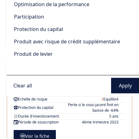
Protection du capital
Optimisation de la performance
baisse de plus -40%
Durée d'investissement
8 ans
Participation
Période de souscription
3ème trimestre 2023
Protection du capital
Voir la fiche
Produit avec risque de crédit supplémentaire
Produit de levier
EuroStoxx 50 Décembre 2023
Emetteur
ISIN
BNP Paribas
FR001400L5H4
Sous-jacent
Clear all
Eurostoxx 50
Objectif de rendement
4,5% par an
Echelle de risque
3
Equilibré
Perte si le sous-jacent finit en
Protection du capital
baisse de -64%
Durée d'investissement
5 ans
Période de souscription
4ème trimestre 2023
Voir la fiche