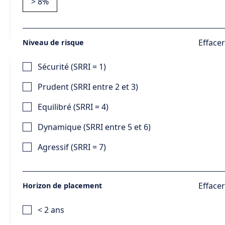
> 8%
Voir la fiche
Effacer
Niveau de risque
Sécurité (SRRI = 1)
Athena Escalier Banques Janvier 2024
Emetteur
ISIN
BNP Paribas
FR001400MNL4
Prudent (SRRI entre 2 et 3)
Sous-jacent
Bloomberg Transatlantic Top Banks Decrement 50 Point
Equilibré (SRRI = 4)
Index EUR
Objectif de rendement
9,10% par an
Dynamique (SRRI entre 5 et 6)
Echelle de risque
4
Equilibré
Perte si sous-jacent finit en
Protection du capital
Agressif (SRRI = 7)
baisse de -50%
Durée d'investissement
10 ans
De décembre 2023 à février
Période de souscription
2024
Effacer
Horizon de placement
Voir la fiche
< 2 ans