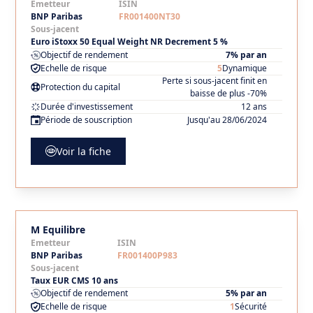
Emetteur
ISIN
BNP Paribas
FR001400NT30
Sous-jacent
Euro iStoxx 50 Equal Weight NR Decrement 5 %
Objectif de rendement
7% par an
Echelle de risque
5
Dynamique
Perte si sous-jacent finit en
Protection du capital
baisse de plus -70%
Durée d'investissement
12 ans
Période de souscription
Jusqu'au 28/06/2024
Voir la fiche
M Equilibre
Emetteur
ISIN
BNP Paribas
FR001400P983
Sous-jacent
Taux EUR CMS 10 ans
Objectif de rendement
5% par an
Echelle de risque
1
Sécurité