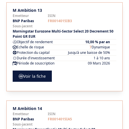
M Ambition 13
Emetteur
ISIN
BNP Paribas
FR0014015IB3
Sous-jacent
Morningstar Eurozone Multi-Sector Select 20 Decrement 50
Point GR EUR
Objectif de rendement
10,00 % par an
Echelle de risque
7
Dynamique
Protection du capital
Jusqu'à une baisse de 50%
Durée d'investissement
1 à 10 ans
Période de souscription
09 Mars 2026
Voir la fiche
M Ambition 14
Emetteur
ISIN
BNP Paribas
FR0014015IA5
Sous-jacent