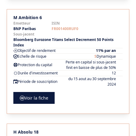
M Ambition 6
Emetteur
ISIN
BNP Paribas
FR001400RUF0
Sous-jacent
Bloomberg Eurozone Titans Select Decrement 50 Points
Index
Objectif de rendement
11% par an
Echelle de risque
5
Dynamique
Perte en capital si sous-jacent
Protection du capital
finit en baisse de plus de 50%
Durée d'investissement
12
du 15 aout au 30 septembre
Période de souscription
2024
Voir la fiche
H Absolu 18