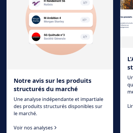
L
s
Un
Notre avis sur les produits
qu
structurés du marché
mé
Une analyse indépendante et impartiale
Li
des produits structurés disponibles sur
le marché.
Voir nos analyses