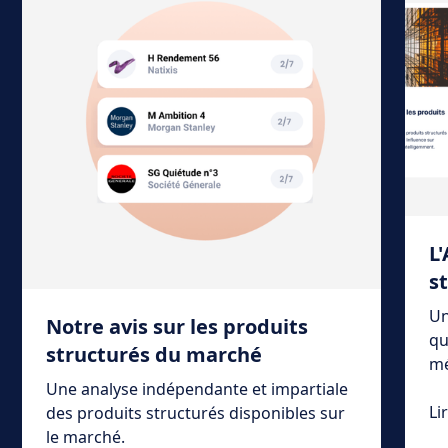
L
s
Un
Notre avis sur les produits
qu
structurés du marché
mé
Une analyse indépendante et impartiale
Li
des produits structurés disponibles sur
le marché.