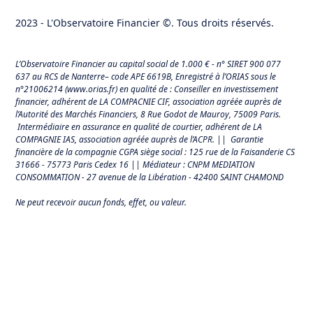
2023 - L'Observatoire Financier ©. Tous droits réservés.
L’Observatoire Financier au capital social de 1.000 € - n° SIRET 900 077
637 au RCS de Nanterre– code APE 6619B, Enregistré à l’ORIAS sous le
n°21006214 (
www.orias.fr
) en qualité de : Conseiller en investissement
financier, adhérent de LA COMPACNIE CIF, association agréée auprès de
l’Autorité des Marchés Financiers,
8 Rue Godot de Mauroy, 75009 Paris.
Intermédiaire en assurance en qualité de courtier, adhérent de LA
COMPAGNIE IAS, association agréée auprès de l’ACPR. || Garantie
financière de la compagnie CGPA siège social : 125 rue de la Faisanderie CS
31666 - 75773 Paris Cedex 16 || Médiateur : CNPM MEDIATION
CONSOMMATION - 27 avenue de la Libération - 42400 SAINT CHAMOND
Ne peut recevoir aucun fonds, effet, ou valeur.