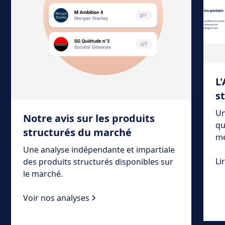
L
s
Un
Notre avis sur les produits
qu
structurés du marché
mé
Une analyse indépendante et impartiale
Li
des produits structurés disponibles sur
le marché.
Voir nos analyses