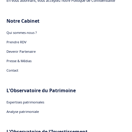
En vous abonnant, vous acceptez notre Politique de Confidentialité
En savoir plus sur le
fonctionnement des indices
décrément
Notre Cabinet
Qui sommes-nous ?
Prendre RDV
Devenir Partenaire
Presse & Médias
Contact
L'Observatoire du Patrimoine
Expertises patrimoniales
Analyse patrimoniale
L'Observatoire de l'Investissement