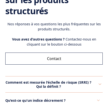
structurés
Nos réponses à vos questions les plus fréquentes sur les
produits structurés.
Vous avez d'autres questions ?
Contactez-nous en
cliquant sur le bouton ci-dessous
Contact
Comment est mesurée l'échelle de risque (SRRI) ?
Qui la définit ?
L'échelle de risque SRRI (Synthetic Risk and Reward
Qu'est-ce qu'un indice décrement ?
Indicator) est mesurée en évaluant la volatilité
historique d'un fonds d'investissement,