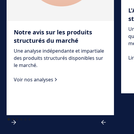
L
s
Un
Notre avis sur les produits
qu
structurés du marché
mé
Une analyse indépendante et impartiale
Li
des produits structurés disponibles sur
le marché.
Voir nos analyses