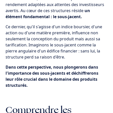
rendement adaptées aux attentes des investisseurs
Produit structuré indexé sur l’inflation
avertis. Au cœur de ces structures réside
un
élément fondamental : le sous-jacent.
Produit structuré indexé sur crédit : Obligations
d’Etat & Obligations d’entreprises
Ce dernier, qu'il s'agisse d'un indice boursier, d'une
action ou d'une matière première, influence non
Produit structuré sur Indices Immobiliers
seulement la conception du produit mais aussi sa
tarification. Imaginons le sous-jacent comme la
Fonds de gestion alternative : Une autre classe
pierre angulaire d'un édifice financier : sans lui, la
d'actifs
structure perd sa raison d'être.
Dans cette perspective, nous plongerons dans
l'importance des sous-jacents et déchiffrerons
leur rôle crucial dans le domaine des produits
structurés.
Comprendre les