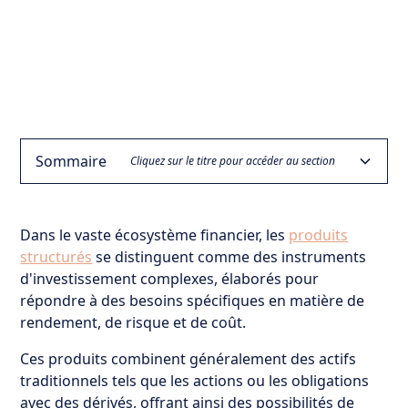
Sommaire
Cliquez sur le titre pour accéder au section
Comprendre les différents types de sous-jacents
Conclusion : L’importance d’une compréhension
Analyse des sous-jacents spécifiques
Dans le vaste écosystème financier, les
produits
affinée des sous-jacents dans les produits structurés
structurés
se distinguent comme des instruments
Produit structuré indexé sur une action ou un
Indices classiques
panier d’actions
d'investissement complexes, élaborés pour
Indices à décrément ou Indices propriétaires
répondre à des besoins spécifiques en matière de
Produit structuré indexé sur matières premières
rendement, de risque et de coût.
Indice thématique ESG
Ces produits combinent généralement des actifs
Produit structuré sur taux de change
traditionnels tels que les actions ou les obligations
Produit structuré sur taux d’intérêt
avec des dérivés, offrant ainsi des possibilités de