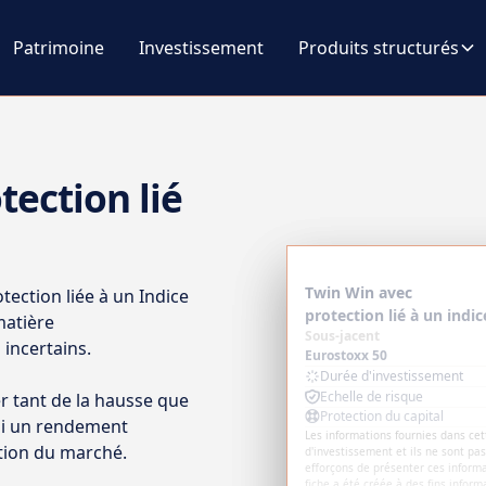
Patrimoine
Investissement
Produits structurés
tection lié
Twin Win avec
tection liée à un Indice
protection lié à un indic
matière
Sous-jacent
incertains.
Eurostoxx 50
Durée d'investissement
Echelle de risque
er tant de la hausse que
Protection du capital
nsi un rendement
Les informations fournies dans cett
ion du marché.
d'investissement et ils ne sont pa
efforçons de présenter ces informa
fiche a été créée à des fins infor