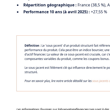
Répartition géographique :
France (38,5 %), 
Performance 10 ans (à avril 2025) :
+27,55 %
Définition :
Le 'sous-jacent' d'un produit structuré fait référen
performance du produit. Cela peut être un indice boursier, une
d'actif financier. La valeur de ce sous-jacent est cruciale, car 
composantes variables du produit, comme les coupons bonus.
Le sous-jacent est l'élément clé qui influence directement le p
structuré.
Pour en savoir plus, lire notre article détaillé sur les
sous-jacents 
Les informations fournies sur lobservatoirefinancier.com sont à des