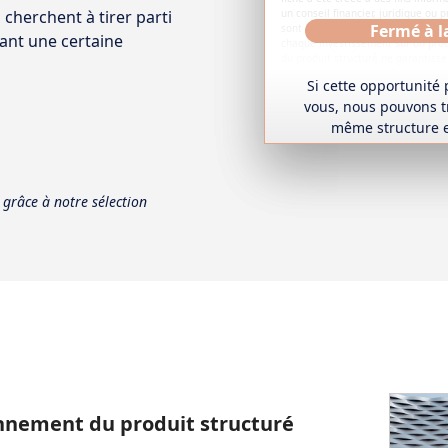
un conseil financier, juridique ou 
 cherchent à tirer parti
Fermé à l
sont encouragés à consulter les 
nt une certaine
chaque investissement sur un prod
du produit structuré ne garantissen
associés à cet investissement doi
Si cette opportunité 
fonction de votre situation financi
de votre tolérance au risque.
vous, nous pouvons t
même structure et
 grâce à notre sélection
onnement du produit structuré