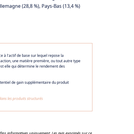
Allemagne (28,8 %), Pays-Bas (13,4 %)
ce à l'actif de base sur lequel repose la
 action, une matière première, ou tout autre type
c'est elle qui détermine le rendement des
otentiel de gain supplémentaire du produit
dans les produits structurés
 fins informatives uniquement. Les avis exprimés sur ce