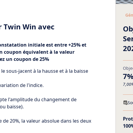
Gén
r Twin Win avec
Ob
Se
onstatation initiale est entre +25% et
20
un coupon équivalent à la valeur
vez un coupon de 25%
Obje
e sous-jacent à la hausse et à la baisse
7%
7,00%
variation de l'indice.
ompte l'amplitude du changement de
So
ou baisse).
Prot
e de 20%, la valeur absolue dans les deux
100