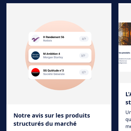
L
s
Un
Notre avis sur les produits
qu
structurés du marché
mé