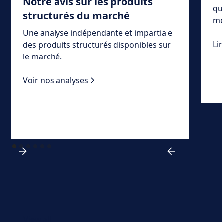
Notre avis sur les produits
qu
structurés du marché
mé
Une analyse indépendante et impartiale
Li
des produits structurés disponibles sur
le marché.
Voir nos analyses
View all