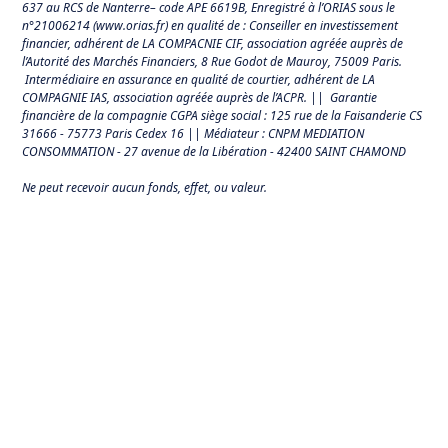
637 au RCS de Nanterre– code APE 6619B, Enregistré à l’ORIAS sous le
n°21006214 (
www.orias.fr
) en qualité de : Conseiller en investissement
financier, adhérent de LA COMPACNIE CIF, association agréée auprès de
l’Autorité des Marchés Financiers,
8 Rue Godot de Mauroy, 75009 Paris.
Intermédiaire en assurance en qualité de courtier, adhérent de LA
COMPAGNIE IAS, association agréée auprès de l’ACPR. || Garantie
financière de la compagnie CGPA siège social : 125 rue de la Faisanderie CS
31666 - 75773 Paris Cedex 16 || Médiateur : CNPM MEDIATION
CONSOMMATION - 27 avenue de la Libération - 42400 SAINT CHAMOND
Ne peut recevoir aucun fonds, effet, ou valeur.