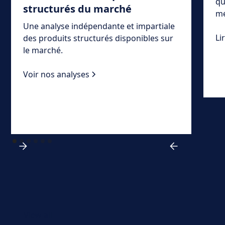
qu
structurés du marché
mé
Une analyse indépendante et impartiale
Li
des produits structurés disponibles sur
le marché.
Voir nos analyses
View all