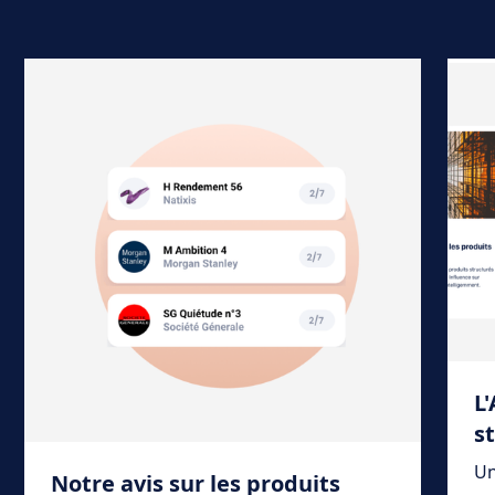
L
s
Un
Notre avis sur les produits