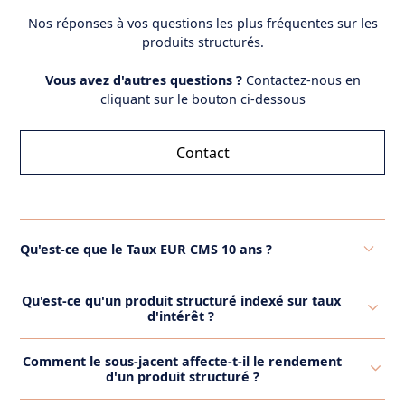
Nos réponses à vos questions les plus fréquentes sur les
produits structurés.
Vous avez d'autres questions ?
Contactez-nous en
cliquant sur le bouton ci-dessous
Contact
Qu'est-ce que le Taux EUR CMS 10 ans ?
Le taux CMS (Constant Maturity Swap) EUR 10 ans
Qu'est-ce qu'un produit structuré indexé sur taux
est un taux de référence qui représente la moyenne
d'intérêt ?
des taux d'intérêt des swaps de maturité constante
Un produit structuré indexé sur les taux d'intérêt est
sur une période de 10 ans en euros. Ce taux est
Comment le sous-jacent affecte-t-il le rendement
un type d'investissement financier dont la
souvent utilisé dans les produits structurés et les
d'un produit structuré ?
performance est liée à l'évolution des taux d'intérêt.
instruments financiers pour déterminer les