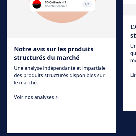
L
s
Un
Notre avis sur les produits
qu
structurés du marché
mé
Une analyse indépendante et impartiale
Li
des produits structurés disponibles sur
le marché.
Voir nos analyses