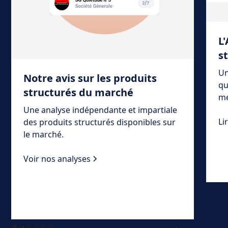
L
s
Un
Notre avis sur les produits
qu
structurés du marché
mé
Une analyse indépendante et impartiale
Li
des produits structurés disponibles sur
le marché.
Voir nos analyses