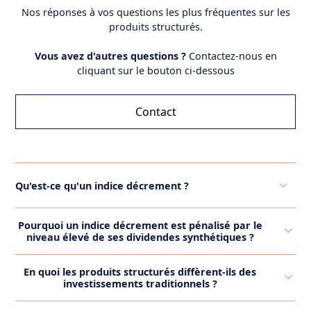
Nos réponses à vos questions les plus fréquentes sur les
produits structurés.
Vous avez d'autres questions ?
Contactez-nous en
cliquant sur le bouton ci-dessous
Contact
Qu'est-ce qu'un indice décrement ?
Un indice décrément est un indice synthétique ajusté
Pourquoi un indice décrement est pénalisé par le
pour refléter un niveau fixe et prédéfini de
niveau élevé de ses dividendes synthétiques ?
dividendes, contrairement aux dividendes variables
Un indice décrément est pénalisé par le niveau élevé
des indices classiques. Cette approche permet une
En quoi les produits structurés diffèrent-ils des
de ses dividendes synthétiques car ces derniers sont
plus grande prévisibilité des rendements pour les
investissements traditionnels ?
fixés à un taux supérieur aux dividendes réels versés
produits structurés, notamment les autocalls, en
Les produits structurés se distinguent des