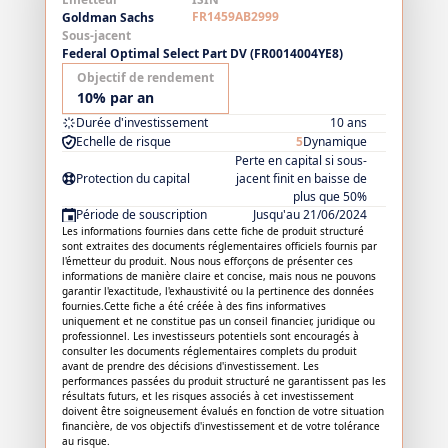
FR1459AB2999
Goldman Sachs
Sous-jacent
Federal Optimal Select Part DV (FR0014004YE8)
Objectif de rendement
10% par an
Durée d'investissement
10 ans
Echelle de risque
5
Dynamique
Perte en capital si sous-
Protection du capital
jacent finit en baisse de
plus que 50%
Période de souscription
Jusqu'au 21/06/2024
Les informations fournies dans cette fiche de produit structuré
sont extraites des documents réglementaires officiels fournis par
l'émetteur du produit. Nous nous efforçons de présenter ces
informations de manière claire et concise, mais nous ne pouvons
garantir l'exactitude, l'exhaustivité ou la pertinence des données
fournies.Cette fiche a été créée à des fins informatives
uniquement et ne constitue pas un conseil financier, juridique ou
professionnel. Les investisseurs potentiels sont encouragés à
consulter les documents réglementaires complets du produit
avant de prendre des décisions d'investissement. Les
performances passées du produit structuré ne garantissent pas les
résultats futurs, et les risques associés à cet investissement
doivent être soigneusement évalués en fonction de votre situation
financière, de vos objectifs d'investissement et de votre tolérance
au risque.