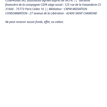
COMPAGNIE IAS, association agréée auprès de l’ACPR. || Garantie
financière de la compagnie CGPA siège social : 125 rue de la Faisanderie CS
31666 - 75773 Paris Cedex 16 || Médiateur : CNPM MEDIATION
CONSOMMATION - 27 avenue de la Libération - 42400 SAINT CHAMOND
Ne peut recevoir aucun fonds, effet, ou valeur.