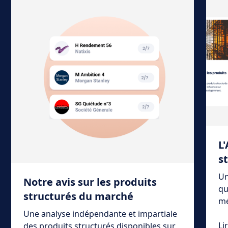
L
s
Un
Notre avis sur les produits
qu
structurés du marché
mé
Une analyse indépendante et impartiale
Li
des produits structurés disponibles sur