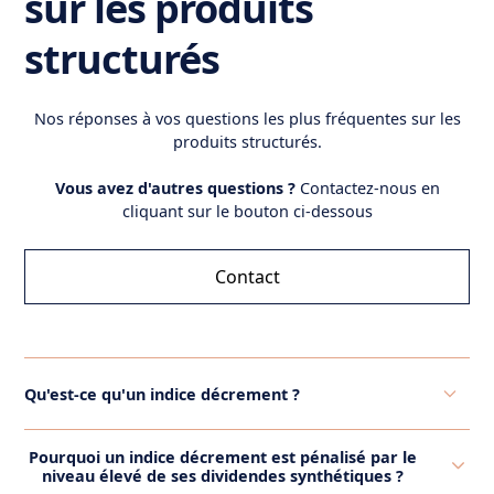
sur les produits
structurés
Nos réponses à vos questions les plus fréquentes sur les
produits structurés.
Vous avez d'autres questions ?
Contactez-nous en
cliquant sur le bouton ci-dessous
Contact
Qu'est-ce qu'un indice décrement ?
Un indice décrément est un indice synthétique ajusté
Pourquoi un indice décrement est pénalisé par le
pour refléter un niveau fixe et prédéfini de
niveau élevé de ses dividendes synthétiques ?