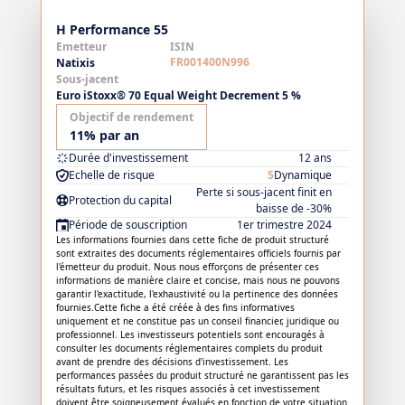
H Performance 55
Emetteur
ISIN
FR001400N996
Natixis
Sous-jacent
Euro iStoxx® 70 Equal Weight Decrement 5 %
Objectif de rendement
11% par an
Durée d'investissement
12 ans
Echelle de risque
5
Dynamique
Perte si sous-jacent finit en
Protection du capital
baisse de -30%
Période de souscription
1er trimestre 2024
Les informations fournies dans cette fiche de produit structuré
sont extraites des documents réglementaires officiels fournis par
l'émetteur du produit. Nous nous efforçons de présenter ces
informations de manière claire et concise, mais nous ne pouvons
garantir l'exactitude, l'exhaustivité ou la pertinence des données
fournies.Cette fiche a été créée à des fins informatives
uniquement et ne constitue pas un conseil financier, juridique ou
professionnel. Les investisseurs potentiels sont encouragés à
consulter les documents réglementaires complets du produit
avant de prendre des décisions d'investissement. Les
performances passées du produit structuré ne garantissent pas les
résultats futurs, et les risques associés à cet investissement
doivent être soigneusement évalués en fonction de votre situation