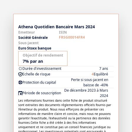
Athena Quotidien Bancaire Mars 2024
Emetteur
ISIN
FRSG00014FR4
Société Générale
Sous-jacent
Euro Stoxx banque
Objectif de rendement
7% par an
Durée d'investissement
7 ans
Echelle de risque
4
Equilibré
Perte si sous-jacent en
Protection du capital
baisse de -40%
De décembre 2023 à Mars
Période de souscription
2024
Les informations fournies dans cette fiche de produit structuré
sont extraites des documents réglementaires officiels fournis par
l'émetteur du produit. Nous nous efforçons de présenter ces
informations de manière claire et concise, mais nous ne pouvons
garantir l'exactitude, l'exhaustivité ou la pertinence des données
fournies.Cette fiche a été créée à des fins informatives
uniquement et ne constitue pas un conseil financier, juridique ou
professionnel. Les investisseurs potentiels sont encouragés à