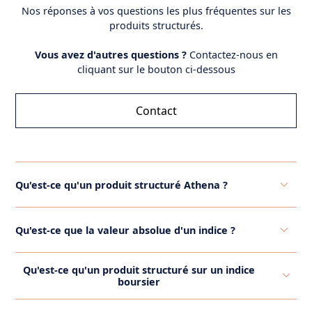
Nos réponses à vos questions les plus fréquentes sur les
produits structurés.
Vous avez d'autres questions ?
Contactez-nous en
cliquant sur le bouton ci-dessous
Contact
Qu'est-ce qu'un produit structuré Athena ?
Un produit structuré Athena est une forme de
Qu'est-ce que la valeur absolue d'un indice ?
produit structuré. Contrairement aux produits
structurés plus traditionnels, tels que les produits
La valeur absolue d'un indice financier se réfère
Phoenix où les coupons éventuels sont détachés
Qu'est-ce qu'un produit structuré sur un indice
généralement au niveau numérique réel de l'indice à
périodiquement (par exemple, semestriellement ou
boursier
un moment donné. C'est une mesure quantitative
annuellement), dans un produit Athena, ces coupons
Un produit structuré sur indice boursier est un type
qui indique la valeur actuelle de l'indice, sans tenir