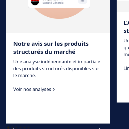
L
s
Un
Notre avis sur les produits
qu
structurés du marché
mé
Une analyse indépendante et impartiale
Li
des produits structurés disponibles sur
le marché.
Voir nos analyses