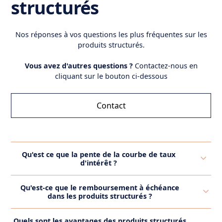
structurés
Nos réponses à vos questions les plus fréquentes sur les
produits structurés.
Vous avez d'autres questions ?
Contactez-nous en
cliquant sur le bouton ci-dessous
Contact
Qu'est ce que la pente de la courbe de taux
d'intérêt ?
La pente de la courbe des taux d'intérêt est un
Qu'est-ce que le remboursement à échéance
indicateur qui représente la différence de taux
dans les produits structurés ?
d'intérêt entre les emprunts de différentes
Le remboursement à échéance dans les produits
échéances, généralement en comparant les taux à
Quels sont les avantages des produits structurés