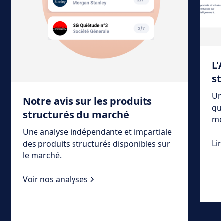
L
s
Un
Notre avis sur les produits
qu
structurés du marché
mé
Une analyse indépendante et impartiale
Li
des produits structurés disponibles sur
le marché.
Voir nos analyses