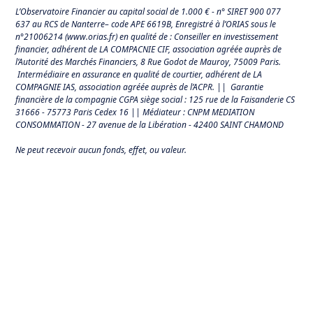
L’Observatoire Financier au capital social de 1.000 € - n° SIRET 900 077
637 au RCS de Nanterre– code APE 6619B, Enregistré à l’ORIAS sous le
n°21006214 (
www.orias.fr
) en qualité de : Conseiller en investissement
financier, adhérent de LA COMPACNIE CIF, association agréée auprès de
l’Autorité des Marchés Financiers,
8 Rue Godot de Mauroy, 75009 Paris.
Intermédiaire en assurance en qualité de courtier, adhérent de LA
COMPAGNIE IAS, association agréée auprès de l’ACPR. || Garantie
financière de la compagnie CGPA siège social : 125 rue de la Faisanderie CS
31666 - 75773 Paris Cedex 16 || Médiateur : CNPM MEDIATION
CONSOMMATION - 27 avenue de la Libération - 42400 SAINT CHAMOND
Ne peut recevoir aucun fonds, effet, ou valeur.