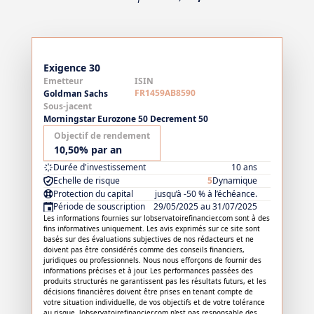
Exigence 30
Emetteur
ISIN
FR1459AB8590
Goldman Sachs
Sous-jacent
Morningstar Eurozone 50 Decrement 50
Objectif de rendement
10,50% par an
Durée d'investissement
10 ans
Echelle de risque
5
Dynamique
Protection du capital
jusqu’à -50 % à l’échéance.
Période de souscription
29/05/2025 au 31/07/2025
Les informations fournies sur lobservatoirefinancier.com sont à des
fins informatives uniquement. Les avis exprimés sur ce site sont
basés sur des évaluations subjectives de nos rédacteurs et ne
doivent pas être considérés comme des conseils financiers,
juridiques ou professionnels. Nous nous efforçons de fournir des
informations précises et à jour. Les performances passées des
produits structurés ne garantissent pas les résultats futurs, et les
décisions financières doivent être prises en tenant compte de
votre situation individuelle, de vos objectifs et de votre tolérance
au risque. lobservatoirefinancier.com n'est pas responsable des