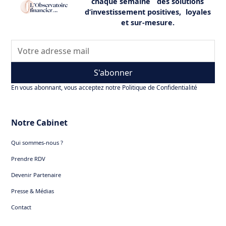
Transferable Securities), visant à fournir une
chaque semaine des solutions
valeur du sous-jacent ne baisse pas en dessous d'un
indication standardisée et facilement
d’investissement positives, loyales
certain pourcentage de son niveau initial.
Lire notre article détaillé sur les
risques des
et sur-mesure.
compréhensible du niveau de risque associé à
produits structurés
chaque fonds d'investissement pour aider les
investisseurs à prendre des décisions éclairées.
S'abonner
En vous abonnant, vous acceptez notre Politique de Confidentialité
Notre Cabinet
Qui sommes-nous ?
Prendre RDV
Devenir Partenaire
Presse & Médias
Contact